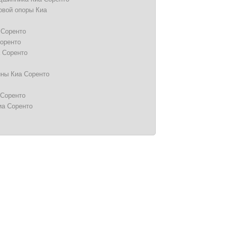
овой опоры Киа
 Соренто
оренто
 Соренто
ины Киа Соренто
 Соренто
иа Соренто