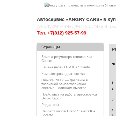
Автосервис «ANGRY CARS» в Куп
Обслуживание, диагностика и ремо
Тел. +7(812) 925-57-99
Страницы
Р
Замена регулятора топлива Киа
Соренто
№ 
Замена цепей ГРМ Kia Sorento
Компьютерная диагностика
Ошибка P0088 — Давление в
1
топливной рампе/топливной
системе – слишком высокое
2
Прайс лист на работы автосервиса
Энгри Карс
3
Радиаторы
4
Ремонт Hyundai Grand Starex / Kia
Sorento
5