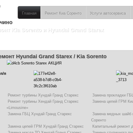
Главная
Ремонт Киа Соренто
Услуги автосервиса
чино
нт Kia Sorento и Hyundai Grand Starex
емонт Hyundai Grand Starex / Kia Sorento
п/п
Ремонт турбины Хундай Гранд Старекс
Замена прокладки ГБ
Ремонт турбины Хендай Гранд Старекс
Замена цепей ГРМ Ки
«Limousine»
Замена ГБЦ Хундай Гранд Старекс
Замена медных шайб 
Соренто
Замена цепей ГРМ Хундай Гранд Старекс
Капитальный ремонт д
Замена масла ТО Хендай Гранд Старекс
Замена ступичного по