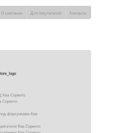
О компании
Для покупателей
Контакты
Ц Киа Соренто
а Соренто
под форсунками Киа
вигателя Киа Соренто
дшипника Киа Соренто