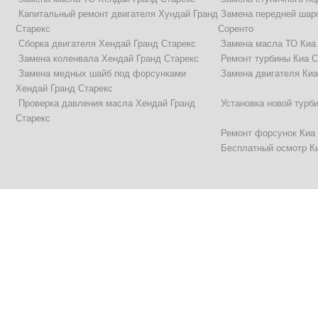
Капитальный ремонт двигателя Хундай Гранд
Замена передней шар
Старекс
Соренто
Сборка двигателя Хендай Гранд Старекс
Замена масла ТО Киа
Замена коленвала Хендай Гранд Старекс
Ремонт турбины Киа С
Замена медных шайб под форсунками
Замена двигателя Киа
Хендай Гранд Старекс
Проверка давления масла Хендай Гранд
Установка новой турб
Старекс
Ремонт форсунок Киа
Бесплатный осмотр К