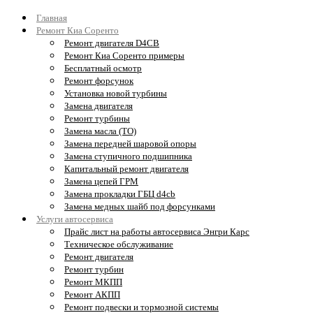
Главная
Ремонт Киа Соренто
Ремонт двигателя D4CB
Ремонт Киа Соренто примеры
Бесплатный осмотр
Ремонт форсунок
Установка новой турбины
Замена двигателя
Ремонт турбины
Замена масла (ТО)
Замена передней шаровой опоры
Замена ступичного подшипника
Капитальный ремонт двигателя
Замена цепей ГРМ
Замена прокладки ГБЦ d4cb
Замена медных шайб под форсунками
Услуги автосервиса
Прайс лист на работы автосервиса Энгри Карс
Техническое обслуживание
Ремонт двигателя
Ремонт турбин
Ремонт МКПП
Ремонт АКПП
Ремонт подвески и тормозной системы