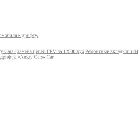
омобиля к дрифту.
y Cars»
Замена цепей ГРМ за 12500 руб
Ремонтные вкладыши d4cb
 дрифту.
«Angry Cars» Car