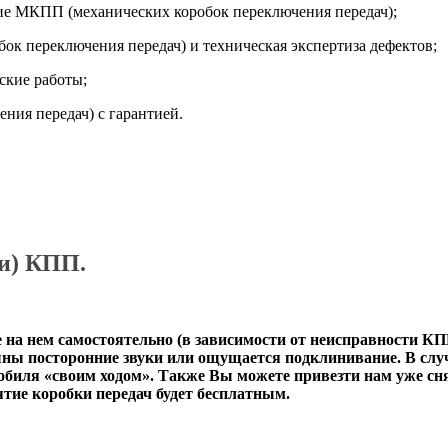
е МКПП (механических коробок переключения передач);
к переключения передач) и техническая экспертиза дефектов;
ские работы;
ия передач) с гарантией.
ки) КПП.
 на нем самостоятельно (в зависимости от
неисправности К
ны посторонние звуки или ощущается подклинивание. В случ
обиля «своим ходом». Также Вы можете привезти нам уже сня
тие коробки передач будет бесплатным.