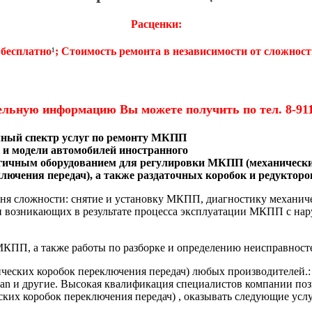
Расценки:
 бесплатно
¹
; Стоимость ремонта в независимости от сложност
ельную информацию Вы можете получить по тел.
8-91
лный спектр услуг по ремонту МКПП
и и модели автомобилей иностранного
огичным оборудованием для регулировки
МКПП (механических
лючения передач)
, а также раздаточных коробок и редукторо
я сложности: снятие и установку МКПП, диагностику механиче
и возникающих в результате процесса эксплуатации МКПП с нар
 МКПП, а также работы по разборке и определению неисправно
ких коробок переключения передач) любых производителей.: Gene
, Nissan и другие. Высокая квалификация специалистов компании п
их коробок переключения передач) , оказывать следующие услу