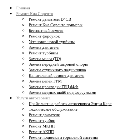
Главная
Ремонт Киа Соренто
Ремонт двигателя D4CB
Ремонт Киа Соренто примеры
Бесплатный осмотр
Ремонт форсунок
Установка новой турбины
Замена двигателя
Ремонт турбины
Замена масла (ТО)
Замена передней шаровой опоры
Замена ступичного подшипника
Капитальный ремонт двигателя
Замена цепей ГРМ
Замена прокладки ГБЦ d4cb
Замена медных шайб под форсунками
Услуги автосервиса
Прайс лист на работы автосервиса Энгри Карс
Техническое обслуживание
Ремонт двигателя
Ремонт турбин
Ремонт МКПП
Ремонт АКПП
Ремонт подвески и тормозной системы