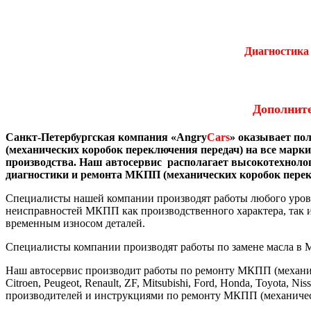
Диагностика
Дополнит
Санк
т-Петербургская компания «
An
gry
Cars
» оказывает по
(механических коробок переключения передач) на все марк
производства. Наш автосервис располагает высокотехнол
диагностики и ремонта
МКПП (механических коробок перек
Специалисты нашей компании производят работы любого уровн
неисправностей МКПП как производственного характера, так 
временным износом деталей.
Специалисты компании производят работы по замене масла в
Наш автосервис производит работы по ремонту МКПП (механичес
Citroen, Peugeot, Renault, ZF, Mitsubishi, Ford, Honda, Toyota
производителей и инструкциями по ремонту
МКПП (механическ