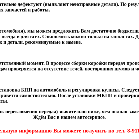
ельно дефектуют (выявляют неисправные детали). По резуль
х запчастей и работы.
 автомобиля), мы можем предложить Вам достаточно бюджет
всегда и для всех. Сэкономить можно только на запчастях. Д
к и детали, рекомендуемые к замене.
етственный момент. В процессе сборки коробки передач прои
ач проверяется на отсутствие течей, посторонних шумов и ч
становка КПП
на автомобиль и регулировка кулисы. Следует
и привезти самостоятельно. После установки МКПП и провер
нты.
к переключения передач)
значительно ниже, чем полная заме
Ждём Вас в нашем автосервисе.
ельную информацию Вы можете получить по тел.
8-91