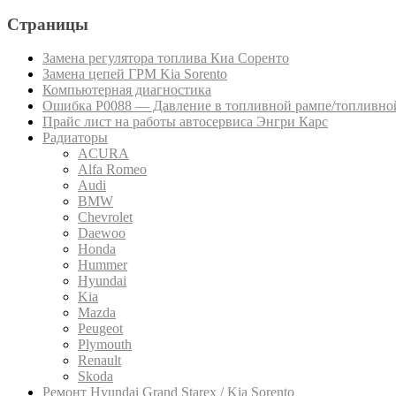
Страницы
Замена регулятора топлива Киа Соренто
Замена цепей ГРМ Kia Sorento
Компьютерная диагностика
Ошибка P0088 — Давление в топливной рампе/топливной
Прайс лист на работы автосервиса Энгри Карс
Радиаторы
ACURA
Alfa Romeo
Audi
BMW
Chevrolet
Daewoo
Honda
Hummer
Hyundai
Kia
Mazda
Peugeot
Plymouth
Renault
Skoda
Ремонт Hyundai Grand Starex / Kia Sorento