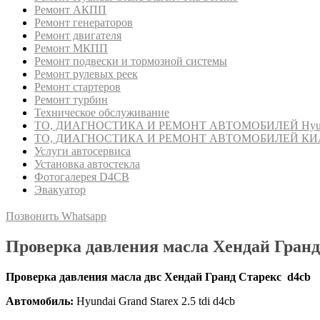
Ремонт АКПП
Ремонт генераторов
Ремонт двигателя
Ремонт МКПП
Ремонт подвески и тормозной системы
Ремонт рулевых реек
Ремонт стартеров
Ремонт турбин
Техническое обслуживание
ТО, ДИАГНОСТИКА И РЕМОНТ АВТОМОБИЛЕЙ Hyunda
ТО, ДИАГНОСТИКА И РЕМОНТ АВТОМОБИЛЕЙ КИ
Услуги автосервиса
Установка автостекла
Фотогалерея D4CB
Эвакуатор
Позвонить
Whatsapp
Проверка давления масла Хендай Гранд
Проверка давления масла двс Хендай Гранд Старекс d4cb
Автомобиль:
Hyundai Grand Starex 2.5 tdi d4cb