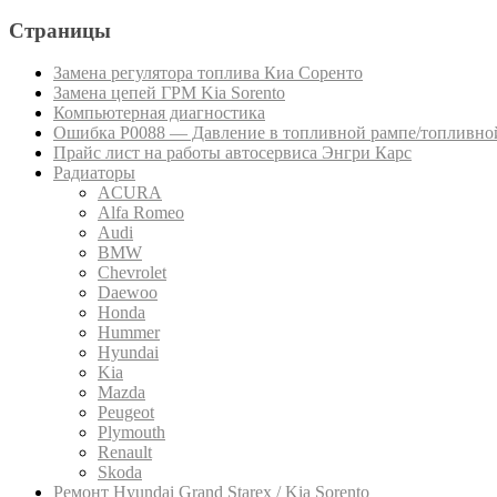
Страницы
Замена регулятора топлива Киа Соренто
Замена цепей ГРМ Kia Sorento
Компьютерная диагностика
Ошибка P0088 — Давление в топливной рампе/топливной
Прайс лист на работы автосервиса Энгри Карс
Радиаторы
ACURA
Alfa Romeo
Audi
BMW
Chevrolet
Daewoo
Honda
Hummer
Hyundai
Kia
Mazda
Peugeot
Plymouth
Renault
Skoda
Ремонт Hyundai Grand Starex / Kia Sorento