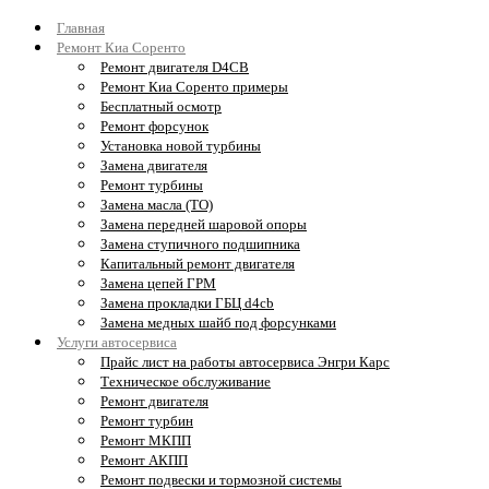
Главная
Ремонт Киа Соренто
Ремонт двигателя D4CB
Ремонт Киа Соренто примеры
Бесплатный осмотр
Ремонт форсунок
Установка новой турбины
Замена двигателя
Ремонт турбины
Замена масла (ТО)
Замена передней шаровой опоры
Замена ступичного подшипника
Капитальный ремонт двигателя
Замена цепей ГРМ
Замена прокладки ГБЦ d4cb
Замена медных шайб под форсунками
Услуги автосервиса
Прайс лист на работы автосервиса Энгри Карс
Техническое обслуживание
Ремонт двигателя
Ремонт турбин
Ремонт МКПП
Ремонт АКПП
Ремонт подвески и тормозной системы