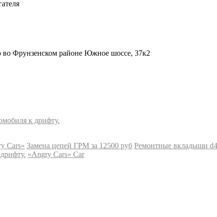
гателя
b во Фрунзенском районе Южное шоссе, 37к2
омобиля к дрифту.
y Cars»
Замена цепей ГРМ за 12500 руб
Ремонтные вкладыши d4cb
 дрифту.
«Angry Cars» Car