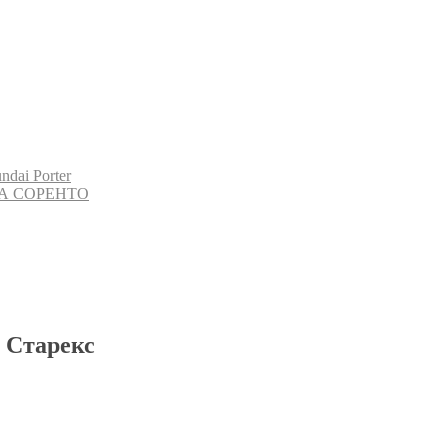
i Porter
А СОРЕНТО
 Старекс