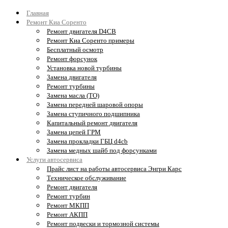
Главная
Ремонт Киа Соренто
Ремонт двигателя D4CB
Ремонт Киа Соренто примеры
Бесплатный осмотр
Ремонт форсунок
Установка новой турбины
Замена двигателя
Ремонт турбины
Замена масла (ТО)
Замена передней шаровой опоры
Замена ступичного подшипника
Капитальный ремонт двигателя
Замена цепей ГРМ
Замена прокладки ГБЦ d4cb
Замена медных шайб под форсунками
Услуги автосервиса
Прайс лист на работы автосервиса Энгри Карс
Техническое обслуживание
Ремонт двигателя
Ремонт турбин
Ремонт МКПП
Ремонт АКПП
Ремонт подвески и тормозной системы