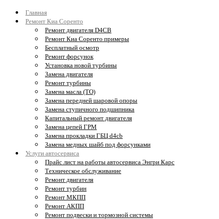
Главная
Ремонт Киа Соренто
Ремонт двигателя D4CB
Ремонт Киа Соренто примеры
Бесплатный осмотр
Ремонт форсунок
Установка новой турбины
Замена двигателя
Ремонт турбины
Замена масла (ТО)
Замена передней шаровой опоры
Замена ступичного подшипника
Капитальный ремонт двигателя
Замена цепей ГРМ
Замена прокладки ГБЦ d4cb
Замена медных шайб под форсунками
Услуги автосервиса
Прайс лист на работы автосервиса Энгри Карс
Техническое обслуживание
Ремонт двигателя
Ремонт турбин
Ремонт МКПП
Ремонт АКПП
Ремонт подвески и тормозной системы